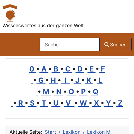
Wissenswertes aus der ganzen Welt
Suchen
Suchen
0
•
A
•
B
•
C
•
D
•
E
•
F
•
G
•
H
•
I
•
J
•
K
•
L
•
M
•
N
•
O
•
P
•
Q
•
R
•
S
•
T
•
U
•
V
•
W
•
X
•
Y
•
Z
Aktuelle Seite:
Start
Lexikon
Lexikon M