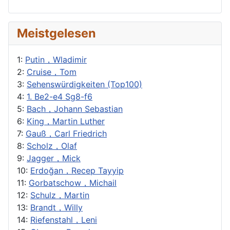
Meistgelesen
1:
Putin，Wladimir
2:
Cruise，Tom
3:
Sehenswürdigkeiten (Top100)
4:
1. Be2-e4 Sg8-f6
5:
Bach，Johann Sebastian
6:
King，Martin Luther
7:
Gauß，Carl Friedrich
8:
Scholz，Olaf
9:
Jagger，Mick
10:
Erdoğan，Recep Tayyip
11:
Gorbatschow，Michail
12:
Schulz，Martin
13:
Brandt，Willy
14:
Riefenstahl，Leni