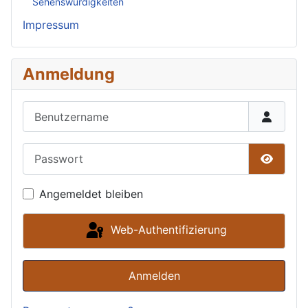
Sehenswürdigkeiten
Impressum
Anmeldung
Benutzername
Passwort
Passwor
Angemeldet bleiben
Web-Authentifizierung
Anmelden