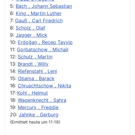
5:
Bach，Johann Sebastian
6:
King，Martin Luther
7:
Gauß，Carl Friedrich
8:
Scholz，Olaf
9:
Jagger，Mick
10:
Erdoğan，Recep Tayyip
11:
Gorbatschow，Michail
12:
Schulz，Martin
13:
Brandt，Willy
14:
Riefenstahl，Leni
15:
Obama，Barack
16:
Chruschtschow，Nikita
17:
Kohl，Helmut
18:
Wagenknecht，Sahra
19:
Mercury，Freddie
20:
Jahnke，Gerburg
(Ermittelt heute um 11:19)