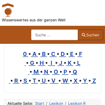
Wissenswertes aus der ganzen Welt
Suchen
Suchen
0
•
A
•
B
•
C
•
D
•
E
•
F
•
G
•
H
•
I
•
J
•
K
•
L
•
M
•
N
•
O
•
P
•
Q
•
R
•
S
•
T
•
U
•
V
•
W
•
X
•
Y
•
Z
Aktuelle Seite:
Start
Lexikon
Lexikon R