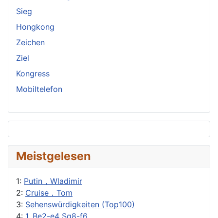
Sieg
Hongkong
Zeichen
Ziel
Kongress
Mobiltelefon
Meistgelesen
1:
Putin，Wladimir
2:
Cruise，Tom
3:
Sehenswürdigkeiten (Top100)
4:
1. Be2-e4 Sg8-f6