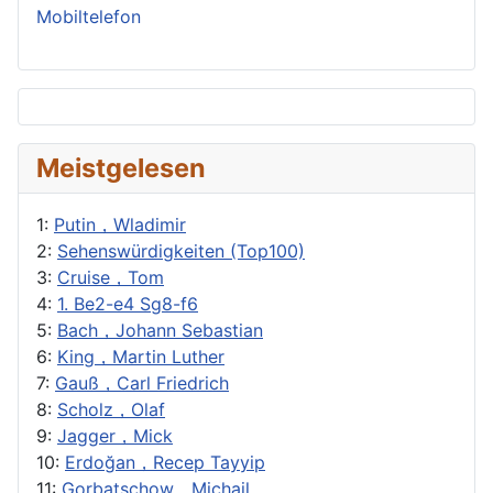
Mobiltelefon
Meistgelesen
1:
Putin，Wladimir
2:
Sehenswürdigkeiten (Top100)
3:
Cruise，Tom
4:
1. Be2-e4 Sg8-f6
5:
Bach，Johann Sebastian
6:
King，Martin Luther
7:
Gauß，Carl Friedrich
8:
Scholz，Olaf
9:
Jagger，Mick
10:
Erdoğan，Recep Tayyip
11:
Gorbatschow，Michail