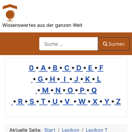
Wissenswertes aus der ganzen Welt
Suchen
Suchen
0
•
A
•
B
•
C
•
D
•
E
•
F
•
G
•
H
•
I
•
J
•
K
•
L
•
M
•
N
•
O
•
P
•
Q
•
R
•
S
•
T
•
U
•
V
•
W
•
X
•
Y
•
Z
Aktuelle Seite:
Start
Lexikon
Lexikon T