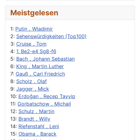
Meistgelesen
1:
Putin，Wladimir
2:
Sehenswürdigkeiten (Top100)
3:
Cruise，Tom
4:
1. Be2-e4 Sg8-f6
5:
Bach，Johann Sebastian
6:
King，Martin Luther
7:
Gauß，Carl Friedrich
8:
Scholz，Olaf
9:
Jagger，Mick
10:
Erdoğan，Recep Tayyip
11:
Gorbatschow，Michail
12:
Schulz，Martin
13:
Brandt，Willy
14:
Riefenstahl，Leni
15:
Obama，Barack