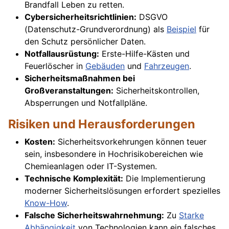
Brandfall Leben zu retten.
Cybersicherheitsrichtlinien:
DSGVO
(Datenschutz-Grundverordnung) als
Beispiel
für
den Schutz persönlicher Daten.
Notfallausrüstung:
Erste-Hilfe-Kästen und
Feuerlöscher in
Gebäuden
und
Fahrzeugen
.
Sicherheitsmaßnahmen bei
Großveranstaltungen:
Sicherheitskontrollen,
Absperrungen und Notfallpläne.
Risiken und Herausforderungen
Kosten:
Sicherheitsvorkehrungen können teuer
sein, insbesondere in Hochrisikobereichen wie
Chemieanlagen oder IT-Systemen.
Technische Komplexität:
Die Implementierung
moderner Sicherheitslösungen erfordert spezielles
Know-How
.
Falsche Sicherheitswahrnehmung:
Zu
Starke
Abhängigkeit
von Technologien kann ein falsches