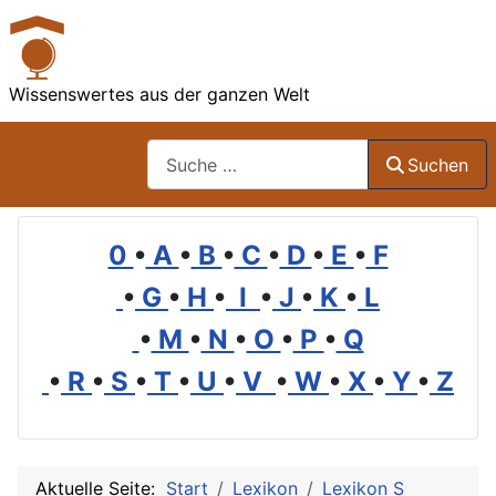
Wissenswertes aus der ganzen Welt
Suchen
Suchen
0
•
A
•
B
•
C
•
D
•
E
•
F
•
G
•
H
•
I
•
J
•
K
•
L
•
M
•
N
•
O
•
P
•
Q
•
R
•
S
•
T
•
U
•
V
•
W
•
X
•
Y
•
Z
Aktuelle Seite:
Start
Lexikon
Lexikon S