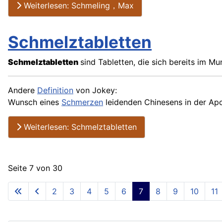
Weiterlesen: Schmeling，Max
Schmelztabletten
Schmelztabletten
sind Tabletten, die sich bereits im M
Andere
Definition
von Jokey:
Wunsch eines
Schmerzen
leidenden Chinesens in der Ap
Weiterlesen: Schmelztabletten
Seite 7 von 30
2
3
4
5
6
7
8
9
10
11