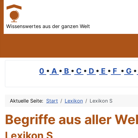
Wissenswertes aus der ganzen Welt
0
•
A
•
B
•
C
•
D
•
E
•
F
•
G
•
Aktuelle Seite:
Start
Lexikon
Lexikon S
Begriffe aus aller Wel
Lexikon S