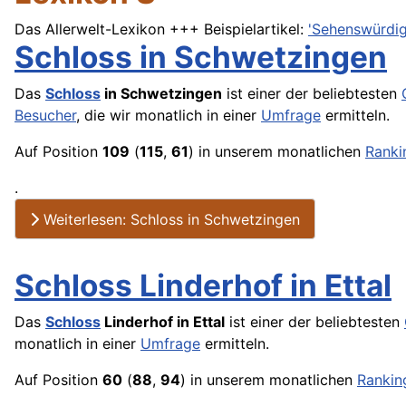
Das Allerwelt-Lexikon +++ Beispielartikel:
'Sehenswürdig
Schloss in Schwetzingen
Das
Schloss
in Schwetzingen
ist einer der beliebtesten
Besucher
, die wir monatlich in einer
Umfrage
ermitteln.
Auf Position
109
(
115
,
61
) in unserem monatlichen
Ranki
.
Weiterlesen: Schloss in Schwetzingen
Schloss Linderhof in Ettal
Das
Schloss
Linderhof in Ettal
ist einer der beliebtesten
monatlich in einer
Umfrage
ermitteln.
Auf Position
60
(
88
,
94
) in unserem monatlichen
Rankin