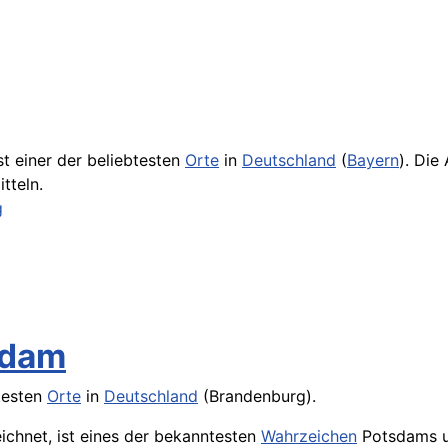
st einer der beliebtesten
Orte
in
Deutschland
(
Bayern
). Die
tteln.
g
sdam
btesten
Orte
in
Deutschland
(Brandenburg).
eichnet, ist eines der bekanntesten
Wahrzeichen
Potsdams un