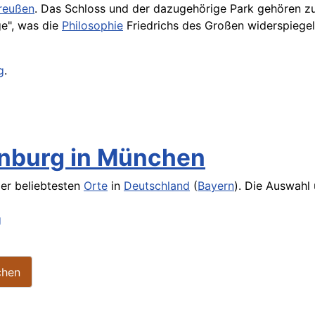
reußen
. Das Schloss und der dazugehörige Park gehören
e", was die
Philosophie
Friedrichs des Großen widerspiegelt
g
.
nburg in München
der beliebtesten
Orte
in
Deutschland
(
Bayern
). Die Auswahl
g
chen