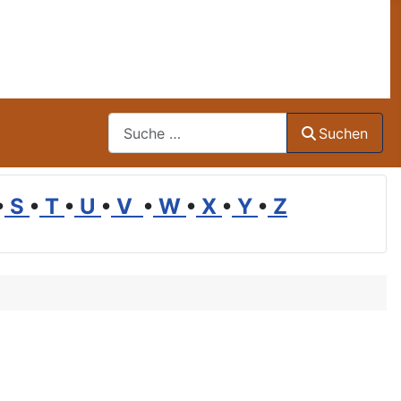
Suchen
Suchen
•
S
•
T
•
U
•
V
•
W
•
X
•
Y
•
Z