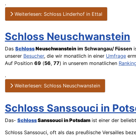
.
Weiterlesen: Schloss Linderhof in Ettal
Schloss Neuschwanstein
Das
Schloss
Neuschwanstein
im Schwangau/ Füssen
i
unserer
Besucher
, die wir monatlich in einer
Umfrage
ermi
Auf Position
69
(
56
,
77
) in unserem monatlichen
Rankin
.
Weiterlesen: Schloss Neuschwanstein
Schloss Sanssouci in Pot
Das-
Schloss
Sanssouci in Potsdam
ist einer der belie
Schloss Sanssouci, oft als das preußische Versailles bez