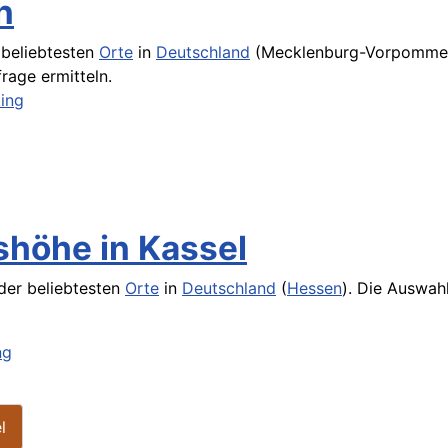
n
 beliebtesten
Orte
in
Deutschland
(Mecklenburg-Vorpommern)
rage
ermitteln.
ing
shöhe in Kassel
 der beliebtesten
Orte
in
Deutschland
(
Hessen
). Die Auswah
ng
l