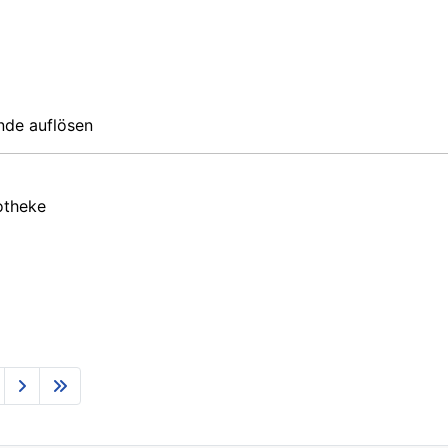
unde auflösen
otheke