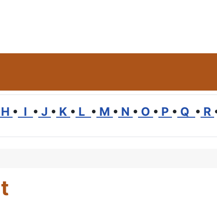
H
•
I
•
J
•
K
•
L
•
M
•
N
•
O
•
P
•
Q
•
R
t