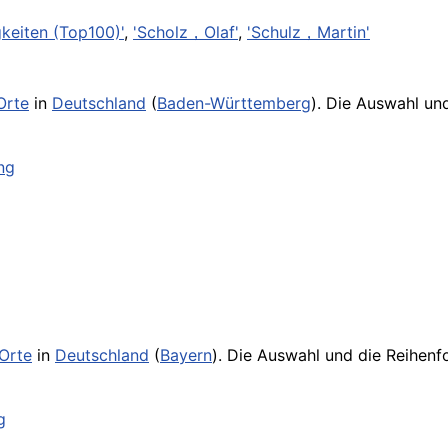
keiten (Top100)'
,
'Scholz，Olaf'
,
'Schulz，Martin'
Orte
in
Deutschland
(
Baden-Württemberg
). Die Auswahl un
ng
Orte
in
Deutschland
(
Bayern
). Die Auswahl und die Reihenf
g