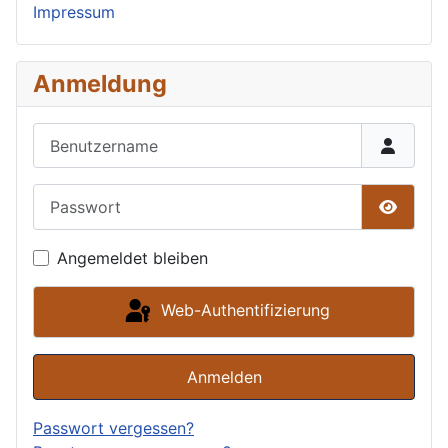
Impressum
Anmeldung
Benutzername
Passwort
Passwor
Angemeldet bleiben
Web-Authentifizierung
Anmelden
Passwort vergessen?