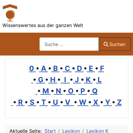
Wissenswertes aus der ganzen Welt
Suchen
Suchen
0
•
A
•
B
•
C
•
D
•
E
•
F
•
G
•
H
•
I
•
J
•
K
•
L
•
M
•
N
•
O
•
P
•
Q
•
R
•
S
•
T
•
U
•
V
•
W
•
X
•
Y
•
Z
Aktuelle Seite:
Start
Lexikon
Lexikon K