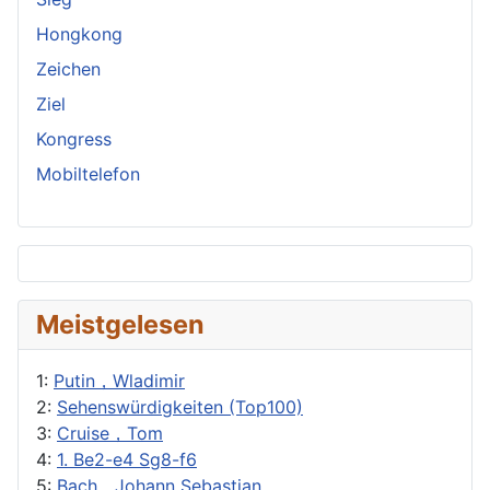
Hongkong
Zeichen
Ziel
Kongress
Mobiltelefon
Meistgelesen
1:
Putin，Wladimir
2:
Sehenswürdigkeiten (Top100)
3:
Cruise，Tom
4:
1. Be2-e4 Sg8-f6
5:
Bach，Johann Sebastian