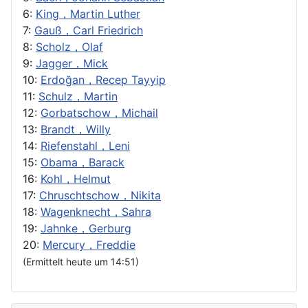
6:
King，Martin Luther
7:
Gauß，Carl Friedrich
8:
Scholz，Olaf
9:
Jagger，Mick
10:
Erdoğan，Recep Tayyip
11:
Schulz，Martin
12:
Gorbatschow，Michail
13:
Brandt，Willy
14:
Riefenstahl，Leni
15:
Obama，Barack
16:
Kohl，Helmut
17:
Chruschtschow，Nikita
18:
Wagenknecht，Sahra
19:
Jahnke，Gerburg
20:
Mercury，Freddie
(Ermittelt heute um 14:51)