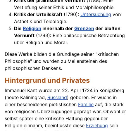
Kritik der praktischen Vernunft
(1788): Eine
Vertiefung seiner Ethik und Moralphilosophie.
Kritik der Urteilskraft
(1790):
Untersuchung
von
Ästhetik und Teleologie.
Die
Religion
innerhalb der
Grenzen
der bloßen
Vernunft
(1793): Eine philosophische Betrachtung
über Religion und Moral.
Diese Werke bilden die Grundlage seiner "kritischen
Philosophie" und wurden zu Meilensteinen des
philosophischen Denkens.
Hintergrund und Privates
Immanuel Kant wurde am 22. April 1724 in Königsberg
(heute Kaliningrad,
Russland
) geboren. Er wuchs in
einer bescheidenen pietistischen
Familie
auf, die stark
von religiösen Überzeugungen geprägt war. Obwohl er
selbst später eine kritische Haltung gegenüber
Religion einnahm, beeinflusste diese
Erziehung
sein