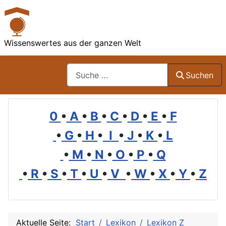
Wissenswertes aus der ganzen Welt
Suchen
Suchen
0
•
A
•
B
•
C
•
D
•
E
•
F
•
G
•
H
•
I
•
J
•
K
•
L
•
M
•
N
•
O
•
P
•
Q
•
R
•
S
•
T
•
U
•
V
•
W
•
X
•
Y
•
Z
Aktuelle Seite:
Start
Lexikon
Lexikon Z