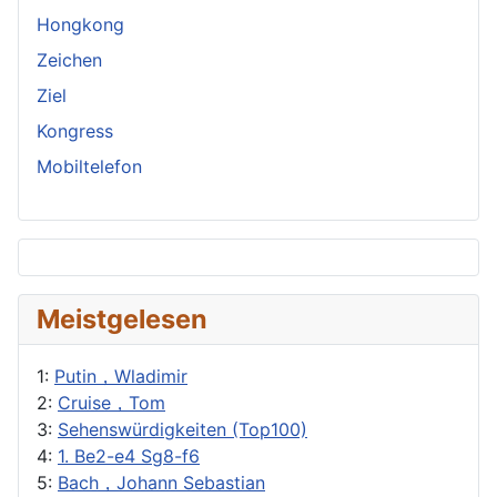
Hongkong
Zeichen
Ziel
Kongress
Mobiltelefon
Meistgelesen
1:
Putin，Wladimir
2:
Cruise，Tom
3:
Sehenswürdigkeiten (Top100)
4:
1. Be2-e4 Sg8-f6
5:
Bach，Johann Sebastian