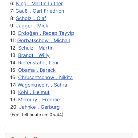
6:
King，Martin Luther
7:
Gauß，Carl Friedrich
8:
Scholz，Olaf
9:
Jagger，Mick
10:
Erdoğan，Recep Tayyip
11:
Gorbatschow，Michail
12:
Schulz，Martin
13:
Brandt，Willy
14:
Riefenstahl，Leni
15:
Obama，Barack
16:
Chruschtschow，Nikita
17:
Wagenknecht，Sahra
18:
Kohl，Helmut
19:
Mercury，Freddie
20:
Jahnke，Gerburg
(Ermittelt heute um 05:44)