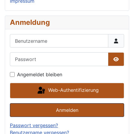
Impressum
Anmeldung
Benutzername
Passwort
Passwor
Angemeldet bleiben
Web-Authentifizierung
Anmelden
Passwort vergessen?
Benutzername vergessen?