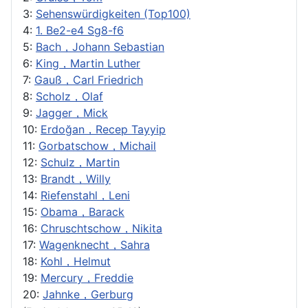
3:
Sehenswürdigkeiten (Top100)
4:
1. Be2-e4 Sg8-f6
5:
Bach，Johann Sebastian
6:
King，Martin Luther
7:
Gauß，Carl Friedrich
8:
Scholz，Olaf
9:
Jagger，Mick
10:
Erdoğan，Recep Tayyip
11:
Gorbatschow，Michail
12:
Schulz，Martin
13:
Brandt，Willy
14:
Riefenstahl，Leni
15:
Obama，Barack
16:
Chruschtschow，Nikita
17:
Wagenknecht，Sahra
18:
Kohl，Helmut
19:
Mercury，Freddie
20:
Jahnke，Gerburg