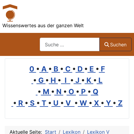
Wissenswertes aus der ganzen Welt
Suchen
Suchen
0
•
A
•
B
•
C
•
D
•
E
•
F
•
G
•
H
•
I
•
J
•
K
•
L
•
M
•
N
•
O
•
P
•
Q
•
R
•
S
•
T
•
U
•
V
•
W
•
X
•
Y
•
Z
Aktuelle Seite:
Start
Lexikon
Lexikon V