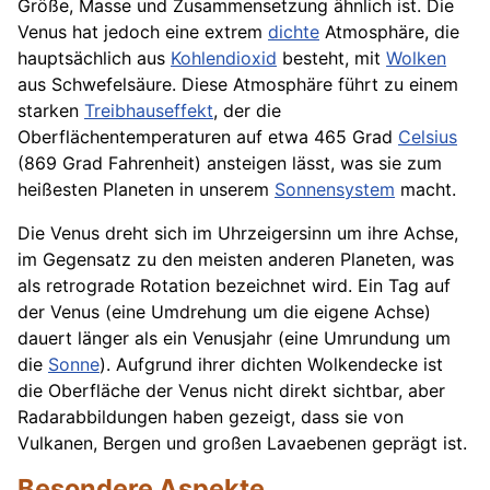
Größe, Masse und Zusammensetzung ähnlich ist. Die
Venus hat jedoch eine extrem
dichte
Atmosphäre, die
hauptsächlich aus
Kohlendioxid
besteht, mit
Wolken
aus Schwefelsäure. Diese Atmosphäre führt zu einem
starken
Treibhauseffekt
, der die
Oberflächentemperaturen auf etwa 465 Grad
Celsius
(869 Grad Fahrenheit) ansteigen lässt, was sie zum
heißesten Planeten in unserem
Sonnensystem
macht.
Die Venus dreht sich im Uhrzeigersinn um ihre Achse,
im Gegensatz zu den meisten anderen Planeten, was
als retrograde Rotation bezeichnet wird. Ein Tag auf
der Venus (eine Umdrehung um die eigene Achse)
dauert länger als ein Venusjahr (eine Umrundung um
die
Sonne
). Aufgrund ihrer dichten Wolkendecke ist
die Oberfläche der Venus nicht direkt sichtbar, aber
Radarabbildungen haben gezeigt, dass sie von
Vulkanen, Bergen und großen Lavaebenen geprägt ist.
Besondere Aspekte