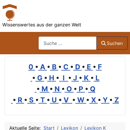
Wissenswertes aus der ganzen Welt
Suchen
Suchen
0
•
A
•
B
•
C
•
D
•
E
•
F
•
G
•
H
•
I
•
J
•
K
•
L
•
M
•
N
•
O
•
P
•
Q
•
R
•
S
•
T
•
U
•
V
•
W
•
X
•
Y
•
Z
Aktuelle Seite:
Start
Lexikon
Lexikon K