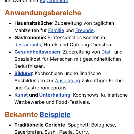
Innovation und
Experimente
.
Anwendungsbereiche
Haushaltsküche
: Zubereitung von täglichen
Mahlzeiten für
Familie
und
Freunde
.
Gastronomie
: Professionelles Kochen in
Restaurants
, Hotels und Catering-Diensten.
Gesundheitswesen
: Zubereitung von
Diät
- und
Spezialkost für Menschen mit gesundheitlichen
Bedürfnissen.
Bildung
: Kochschulen und kulinarische
Ausbildungen zur
Ausbildung
zukünftiger Köche
und Gastronomieprofis.
Kunst
und
Unterhaltung
: Kochshows, kulinarische
Wettbewerbe und Food-Festivals.
Bekannte
Beispiele
Traditionelle Gerichte
: Spaghetti Bolognese,
Sauerbraten, Sushi, Paella, Curry.