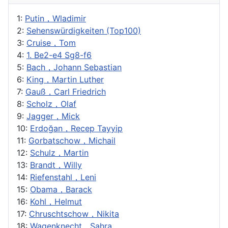
1:
Putin，Wladimir
2:
Sehenswürdigkeiten (Top100)
3:
Cruise，Tom
4:
1. Be2-e4 Sg8-f6
5:
Bach，Johann Sebastian
6:
King，Martin Luther
7:
Gauß，Carl Friedrich
8:
Scholz，Olaf
9:
Jagger，Mick
10:
Erdoğan，Recep Tayyip
11:
Gorbatschow，Michail
12:
Schulz，Martin
13:
Brandt，Willy
14:
Riefenstahl，Leni
15:
Obama，Barack
16:
Kohl，Helmut
17:
Chruschtschow，Nikita
18:
Wagenknecht，Sahra