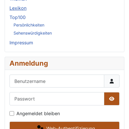
Lexikon
Top100
Persönlichkeiten
Sehenswürdigkeiten
Impressum
Anmeldung
Benutzername
Passwort
Passwor
Angemeldet bleiben
Web-Authentifizierung