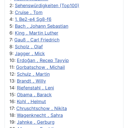
2:
Sehenswürdigkeiten (Top100)
3:
Cruise，Tom
4:
1. Be2-e4 Sg8-f6
5:
Bach，Johann Sebastian
6:
King，Martin Luther
7:
Gauß，Carl Friedrich
8:
Scholz，Olaf
9:
Jagger，Mick
10:
Erdoğan，Recep Tayyip
11:
Gorbatschow，Michail
12:
Schulz，Martin
13:
Brandt，Willy
14:
Riefenstahl，Leni
15:
Obama，Barack
16:
Kohl，Helmut
17:
Chruschtschow，Nikita
18:
Wagenknecht，Sahra
19:
Jahnke，Gerburg