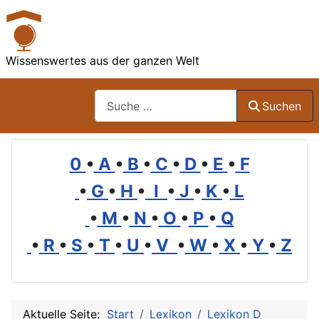
Wissenswertes aus der ganzen Welt
Suchen
Suchen
0
•
A
•
B
•
C
•
D
•
E
•
F
•
G
•
H
•
I
•
J
•
K
•
L
•
M
•
N
•
O
•
P
•
Q
•
R
•
S
•
T
•
U
•
V
•
W
•
X
•
Y
•
Z
Aktuelle Seite:
Start
Lexikon
Lexikon D