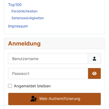
Top100
Persönlichkeiten
Sehenswürdigkeiten
Impressum
Anmeldung
Benutzername
Passwort
Passwor
Angemeldet bleiben
Web-Authentifizierung