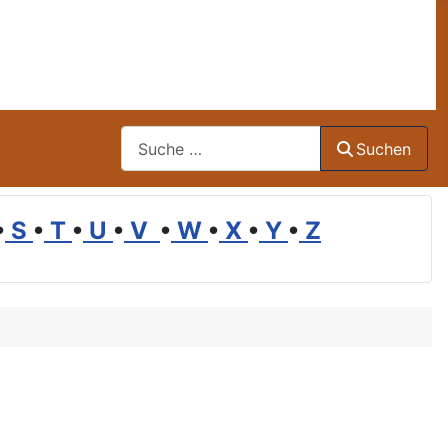
Suchen
Suchen
•
S
•
T
•
U
•
V
•
W
•
X
•
Y
•
Z