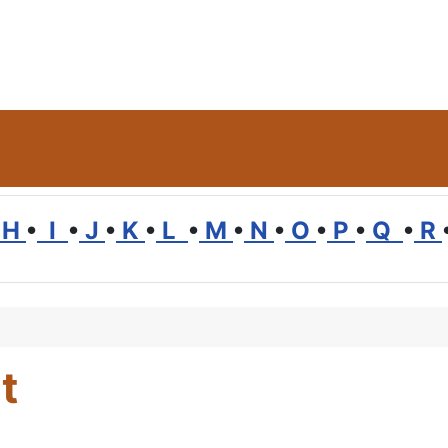
H
•
I
•
J
•
K
•
L
•
M
•
N
•
O
•
P
•
Q
•
R
t