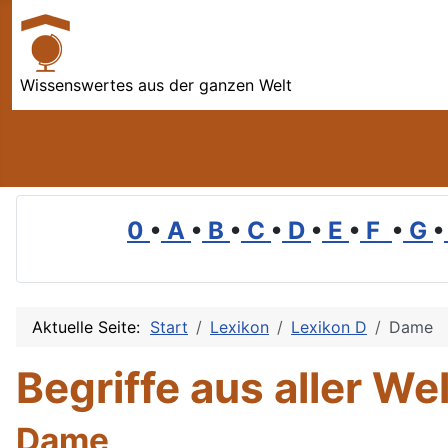
Wissenswertes aus der ganzen Welt
0
•
A
•
B
•
C
•
D
•
E
•
F
•
G
•
Aktuelle Seite:
Start
Lexikon
Lexikon D
Dame
Begriffe aus aller Wel
Dame