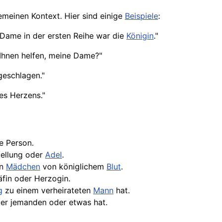
emeinen Kontext. Hier sind einige
Beispiele
:
e Dame in der ersten Reihe war die
Königin
."
 Ihnen helfen, meine Dame?"
eschlagen."
es Herzens."
e Person.
tellung oder
Adel
.
in
Mädchen
von königlichem
Blut
.
äfin oder Herzogin.
g
zu einem verheirateten
Mann
hat.
er jemanden oder etwas hat.