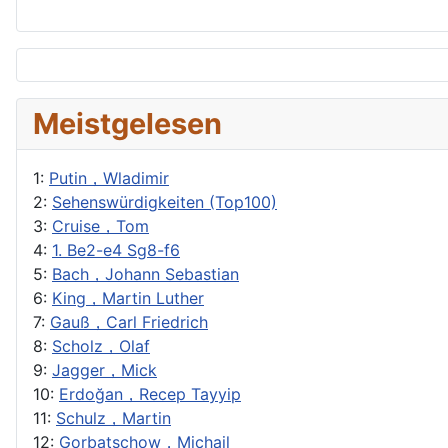
Meistgelesen
1:
Putin，Wladimir
2:
Sehenswürdigkeiten (Top100)
3:
Cruise，Tom
4:
1. Be2-e4 Sg8-f6
5:
Bach，Johann Sebastian
6:
King，Martin Luther
7:
Gauß，Carl Friedrich
8:
Scholz，Olaf
9:
Jagger，Mick
10:
Erdoğan，Recep Tayyip
11:
Schulz，Martin
12:
Gorbatschow，Michail