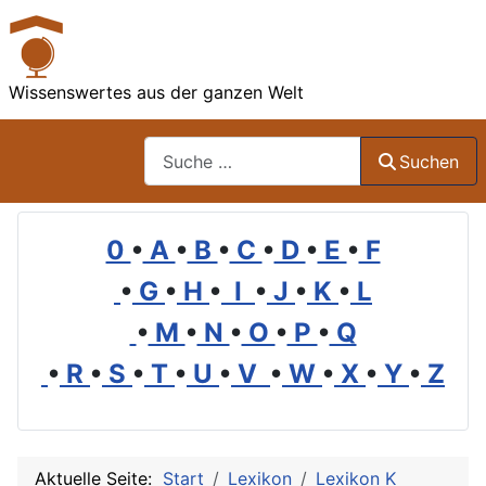
Wissenswertes aus der ganzen Welt
Suchen
Suchen
0
•
A
•
B
•
C
•
D
•
E
•
F
•
G
•
H
•
I
•
J
•
K
•
L
•
M
•
N
•
O
•
P
•
Q
•
R
•
S
•
T
•
U
•
V
•
W
•
X
•
Y
•
Z
Aktuelle Seite:
Start
Lexikon
Lexikon K