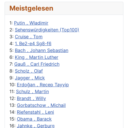
Meistgelesen
1:
Putin，Wladimir
2:
Sehenswürdigkeiten (Top100)
3:
Cruise，Tom
4:
1. Be2-e4 Sg8-f6
5:
Bach，Johann Sebastian
6:
King，Martin Luther
7:
Gauß，Carl Friedrich
8:
Scholz，Olaf
9:
Jagger，Mick
10:
Erdoğan，Recep Tayyip
11:
Schulz，Martin
12:
Brandt，Willy
13:
Gorbatschow，Michail
14:
Riefenstahl，Leni
15:
Obama，Barack
16:
Jahnke，Gerburg