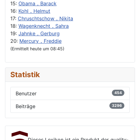
15:
Obama，Barack
16:
Kohl，Helmut
17:
Chruschtschow，Nikita
18:
Wagenknecht，Sahra
19:
Jahnke，Gerburg
20:
Mercury，Freddie
(Ermittelt heute um 08:45)
Statistik
Benutzer
454
Beiträge
3296
Dieses Lexikon ist ein Produkt der
quality-