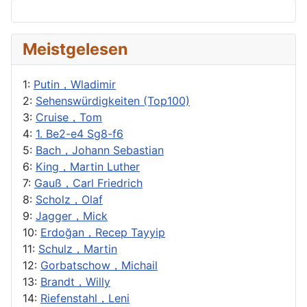
Meistgelesen
1:
Putin，Wladimir
2:
Sehenswürdigkeiten (Top100)
3:
Cruise，Tom
4:
1. Be2-e4 Sg8-f6
5:
Bach，Johann Sebastian
6:
King，Martin Luther
7:
Gauß，Carl Friedrich
8:
Scholz，Olaf
9:
Jagger，Mick
10:
Erdoğan，Recep Tayyip
11:
Schulz，Martin
12:
Gorbatschow，Michail
13:
Brandt，Willy
14:
Riefenstahl，Leni