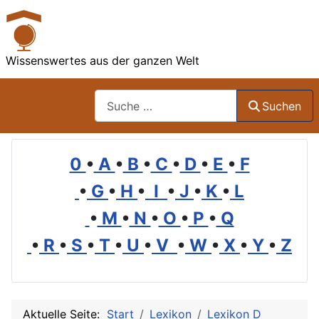
Wissenswertes aus der ganzen Welt
Suchen
Suchen
0
•
A
•
B
•
C
•
D
•
E
•
F
•
G
•
H
•
I
•
J
•
K
•
L
•
M
•
N
•
O
•
P
•
Q
•
R
•
S
•
T
•
U
•
V
•
W
•
X
•
Y
•
Z
Aktuelle Seite:
Start
Lexikon
Lexikon D