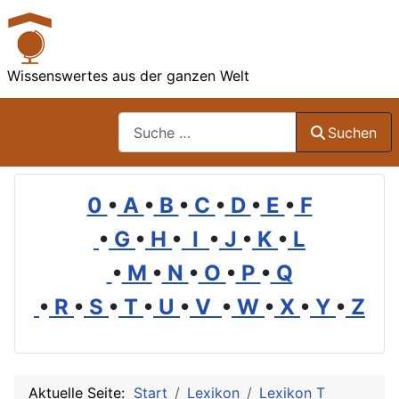
Wissenswertes aus der ganzen Welt
Suchen
Suchen
0
•
A
•
B
•
C
•
D
•
E
•
F
•
G
•
H
•
I
•
J
•
K
•
L
•
M
•
N
•
O
•
P
•
Q
•
R
•
S
•
T
•
U
•
V
•
W
•
X
•
Y
•
Z
Aktuelle Seite:
Start
Lexikon
Lexikon T