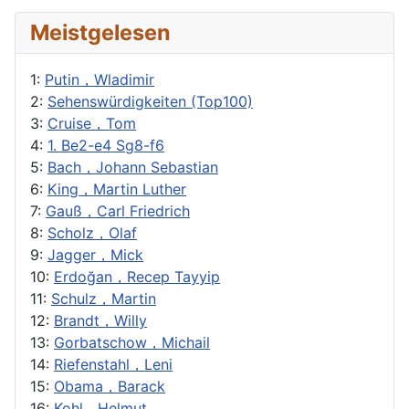
Meistgelesen
1:
Putin，Wladimir
2:
Sehenswürdigkeiten (Top100)
3:
Cruise，Tom
4:
1. Be2-e4 Sg8-f6
5:
Bach，Johann Sebastian
6:
King，Martin Luther
7:
Gauß，Carl Friedrich
8:
Scholz，Olaf
9:
Jagger，Mick
10:
Erdoğan，Recep Tayyip
11:
Schulz，Martin
12:
Brandt，Willy
13:
Gorbatschow，Michail
14:
Riefenstahl，Leni
15:
Obama，Barack
16:
Kohl，Helmut