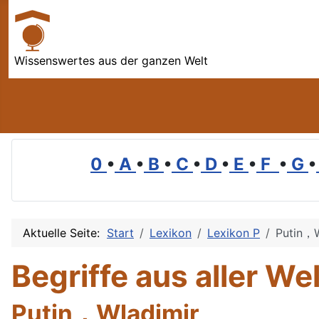
Wissenswertes aus der ganzen Welt
0
•
A
•
B
•
C
•
D
•
E
•
F
•
G
•
Aktuelle Seite:
Start
Lexikon
Lexikon P
Putin，W
Begriffe aus aller Wel
Putin，Wladimir