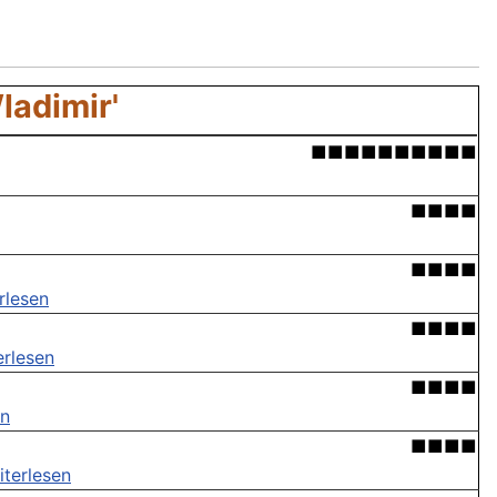
ladimir'
■■■■■■■■■■
■■■■
■■■■
rlesen
■■■■
erlesen
■■■■
en
■■■■
iterlesen