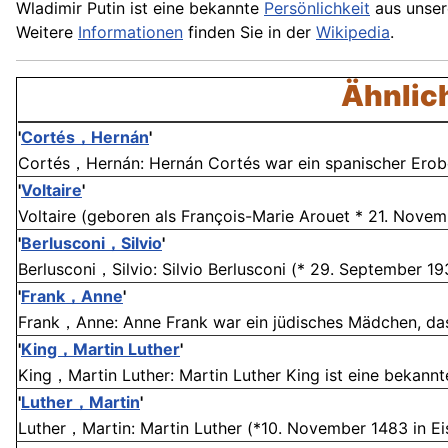
Wladimir Putin ist eine bekannte
Persönlichkeit
aus unse
Weitere
Informationen
finden Sie in der
Wikipedia
.
Ähnlich
'
Cortés，Hernán
'
Cortés，Hernán: Hernán Cortés war ein spanischer Erober
'
Voltaire
'
Voltaire (geboren als François-Marie Arouet * 21. Novembe
'
Berlusconi，Silvio
'
Berlusconi，Silvio: Silvio Berlusconi (* 29. September 193
'
Frank，Anne
'
Frank，Anne: Anne Frank war ein jüdisches Mädchen, das
'
King，Martin Luther
'
King，Martin Luther: Martin Luther King ist eine bekannte
'
Luther，Martin
'
Luther，Martin: Martin Luther (*10. November 1483 in Eis