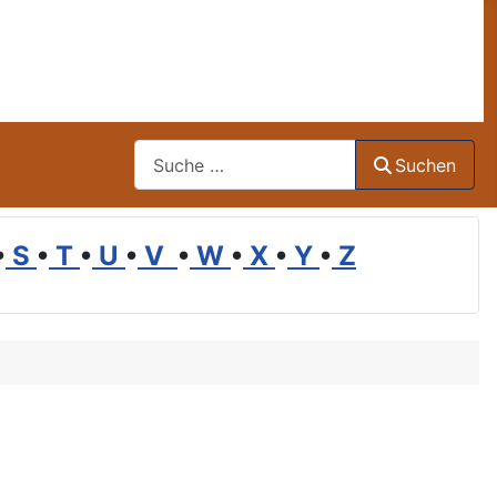
Suchen
Suchen
•
S
•
T
•
U
•
V
•
W
•
X
•
Y
•
Z