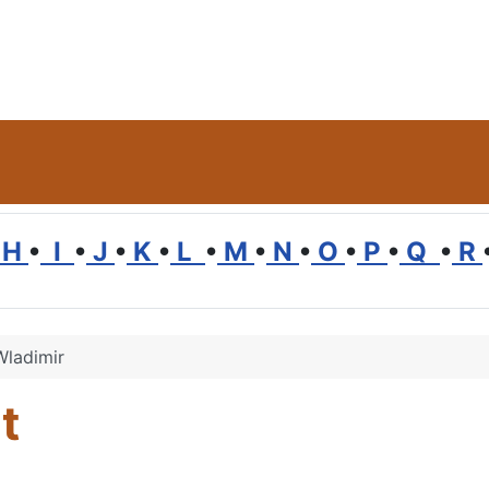
H
•
I
•
J
•
K
•
L
•
M
•
N
•
O
•
P
•
Q
•
R
ladimir
t