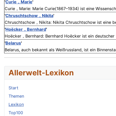
'
Curie，Marie
'
Curie，Marie: Marie Curie(1867–1934) ist eine Wissenschaf
'
Chruschtschow，Nikita
'
Chruschtschow，Nikita: Nikita Chruschtschow ist eine bek
'
Hoëcker，Bernhard
'
Hoëcker，Bernhard: Bernhard Hoëcker ist ein deutscher K
'
Belarus
'
Belarus, auch bekannt als Weißrussland, ist ein Binnensta
Allerwelt-Lexikon
Start
Themen
Lexikon
Top100