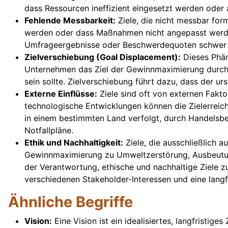
dass Ressourcen ineffizient eingesetzt werden oder
Fehlende Messbarkeit:
Ziele, die nicht messbar for
werden oder dass Maßnahmen nicht angepasst werden 
Umfrageergebnisse oder Beschwerdequoten schwer zu
Zielverschiebung (Goal Displacement):
Dieses Phäno
Unternehmen das Ziel der Gewinnmaximierung durch d
sein sollte. Zielverschiebung führt dazu, dass der
Externe Einflüsse:
Ziele sind oft von externen Fakto
technologische Entwicklungen können die Zielerreic
in einem bestimmten Land verfolgt, durch Handelsbe
Notfallpläne.
Ethik und Nachhaltigkeit:
Ziele, die ausschließlich a
Gewinnmaximierung zu Umweltzerstörung, Ausbeutung
der Verantwortung, ethische und nachhaltige Ziele z
verschiedenen Stakeholder-Interessen und eine langfr
Ähnliche Begriffe
Vision:
Eine Vision ist ein idealisiertes, langfristig