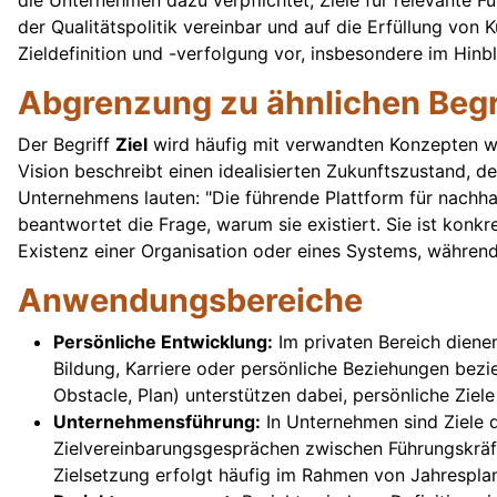
die Unternehmen dazu verpflichtet, Ziele für relevante 
der Qualitätspolitik vereinbar und auf die Erfüllung vo
Zieldefinition und -verfolgung vor, insbesondere im Hinb
Abgrenzung zu ähnlichen Begr
Der Begriff
Ziel
wird häufig mit verwandten Konzepten wi
Vision beschreibt einen idealisierten Zukunftszustand, der
Unternehmens lauten: "Die führende Plattform für nachha
beantwortet die Frage, warum sie existiert. Sie ist konkr
Existenz einer Organisation oder eines Systems, während 
Anwendungsbereiche
Persönliche Entwicklung:
Im privaten Bereich dienen
Bildung, Karriere oder persönliche Beziehungen be
Obstacle, Plan) unterstützen dabei, persönliche Ziel
Unternehmensführung:
In Unternehmen sind Ziele 
Zielvereinbarungsgesprächen zwischen Führungskräft
Zielsetzung erfolgt häufig im Rahmen von Jahresplan