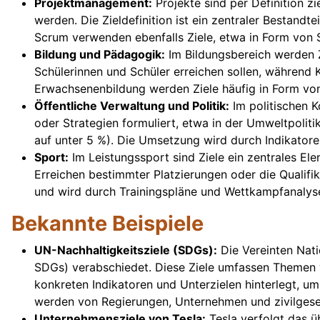
Projektmanagement:
Projekte sind per Definition zi
werden. Die Zieldefinition ist ein zentraler Bestandt
Scrum verwenden ebenfalls Ziele, etwa in Form von S
Bildung und Pädagogik:
Im Bildungsbereich werden Zi
Schülerinnen und Schüler erreichen sollen, während 
Erwachsenenbildung werden Ziele häufig in Form von
Öffentliche Verwaltung und Politik:
Im politischen K
oder Strategien formuliert, etwa in der Umweltpoliti
auf unter 5 %). Die Umsetzung wird durch Indikato
Sport:
Im Leistungssport sind Ziele ein zentrales E
Erreichen bestimmter Platzierungen oder die Qualifi
und wird durch Trainingspläne und Wettkampfanalyse
Bekannte Beispiele
UN-Nachhaltigkeitsziele (SDGs):
Die Vereinten Nati
SDGs) verabschiedet. Diese Ziele umfassen Themen w
konkreten Indikatoren und Unterzielen hinterlegt, u
werden von Regierungen, Unternehmen und zivilgesel
Unternehmensziele von Tesla:
Tesla verfolgt das ü