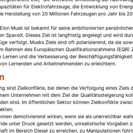
apazitäten für Elektrofahrzeuge, die Entwicklung von Ener
 die Herstellung von 20 Millionen Fahrzeugen pro Jahr bis 2
on Musk ist bekannt für seine ambitionierten persönlichen 
n SpaceX. Dieses Ziel ist langfristig angelegt und wird du
e verfolgt. Musks Ziele sind oft polarisierend, da sie sow
m Rahmen des Europäischen Qualifikationsrahmens (EQR) Ziel
em Lernen und die Verbesserung der Beschäftigungsfähigkeit
 von Lernenden und Arbeitnehmenden zu erleichtern.
n
g sind Zielkonflikte, bei denen die Verfolgung eines Ziels d
nem Unternehmen mit dem Ziel der Qualitätssteigerung kolli
en sind. Im öffentlichen Sektor können Zielkonflikte zwisc
ekten.
önnen demotivierend wirken, wenn sie als unerreichbar wa
de unter Druck gesetzt werden, unrealistische Vorgaben zu 
aft im Bereich Diesel zu erreichen, zu Manipulationen führ