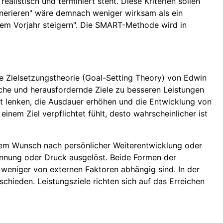
alistisch und terminiert steht. Diese Kriterien sollen
 generieren" wäre demnach weniger wirksam als ein
em Vorjahr steigern". Die SMART-Methode wird in
ie Zielsetzungstheorie (Goal-Setting Theory) von Edwin
ische und herausfordernde Ziele zu besseren Leistungen
eit lenken, die Ausdauer erhöhen und die Entwicklung von
einem Ziel verpflichtet fühlt, desto wahrscheinlicher ist
wa dem Wunsch nach persönlicher Weiterentwicklung oder
kennung oder Druck ausgelöst. Beide Formen der
e weniger von externen Faktoren abhängig sind. In der
chieden. Leistungsziele richten sich auf das Erreichen