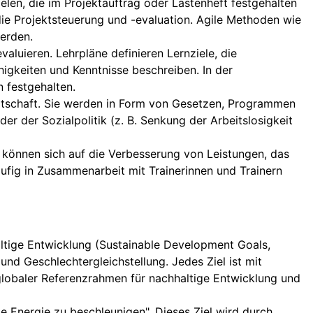
zielen, die im Projektauftrag oder Lastenheft festgehalten
r die Projektsteuerung und -evaluation. Agile Methoden wie
werden.
luieren. Lehrpläne definieren Lernziele, die
igkeiten und Kenntnisse beschreiben. In der
 festgehalten.
irtschaft. Sie werden in Form von Gesetzen, Programmen
r der Sozialpolitik (z. B. Senkung der Arbeitslosigkeit
 können sich auf die Verbesserung von Leistungen, das
äufig in Zusammenarbeit mit Trainerinnen und Trainern
ltige Entwicklung (Sustainable Development Goals,
d Geschlechtergleichstellung. Jedes Ziel ist mit
 globaler Referenzrahmen für nachhaltige Entwicklung und
e Energie zu beschleunigen". Dieses Ziel wird durch