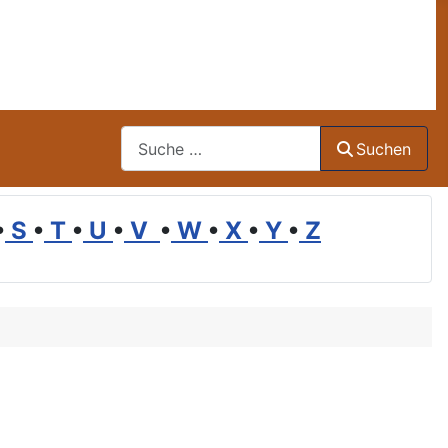
Suchen
Suchen
•
S
•
T
•
U
•
V
•
W
•
X
•
Y
•
Z