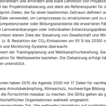
elorientiert und erfordern eine klare Definition von Projekt
eil der Projektinitialisierung und dient als Referenzpunkt fü
print-Zielen, die für einen bestimmten Zeitraum definiert 
ele verwendet, um Lernprozesse zu strukturieren und zu eva
Kompetenzraster oder Bildungsstandards die erwarteten Fäh
 Lernvereinbarungen oder individuellen Entwicklungsplänen
ontext dienen Ziele der Steuerung von Gesellschaft und W
k (z. B. Reduktion der CO₂-Emissionen um 55 % bis 2030) ode
ren und Monitoring-Systeme überwacht.
lement der Trainingsplanung und Wettkampfvorbereitung. Sie
kation für Wettbewerbe beziehen. Die Zielsetzung erfolgt h
n unterstützt.
onen haben 2015 die Agenda 2030 mit 17 Zielen für nachha
ie Armutsbekämpfung, Klimaschutz, hochwertige Bildung un
m die Fortschritte messbar zu machen. Die SDGs gelten als
lschaftlichen Organisationen weltweit umgesetzt.
bergeordnete Ziel, "die weltweite Umstellung auf nachhaltig