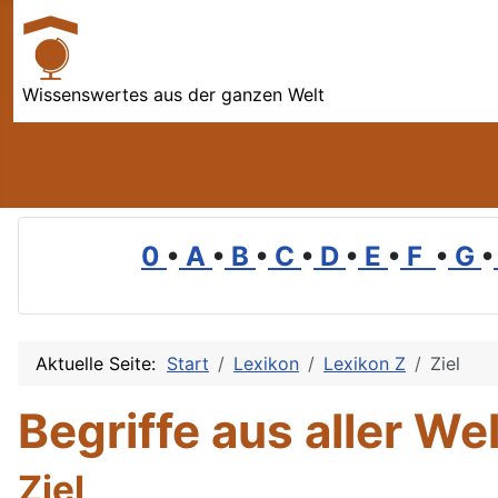
Wissenswertes aus der ganzen Welt
0
•
A
•
B
•
C
•
D
•
E
•
F
•
G
•
Aktuelle Seite:
Start
Lexikon
Lexikon Z
Ziel
Begriffe aus aller Wel
Ziel