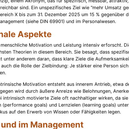
p, einem Akronym, das für spezifisch, messbar, attraktiv, re
d erreichbar sind. Ein unspezifisches Ziel wie "mehr Umsatz
ereich X bis zum 31. Dezember 2025 um 15 % gegenüber d
management (siehe DIN 69901) und im Personalwesen.
nale Aspekte
 menschliche Motivation und Leistung intensiv erforscht. D
ichsten Theorien in diesem Bereich. Sie besagt, dass spezif
iegt unter anderem daran, dass klare Ziele die Aufmerksamk
auch die Rolle der Zielbindung: Je stärker eine Person sich 
en.
. Intrinsische Motivation entsteht aus innerem Antrieb, et
 hingegen wird durch äußere Anreize wie Belohnungen, Aner
 intrinsisch motivierte Ziele oft nachhaltiger wirken, da si
(performance goals) und Lernzielen (learning goals) unters
kus auf den Erwerb von Wissen oder Fähigkeiten legen.
ft und im Management