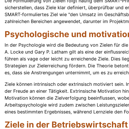
Die Formulierung von Zielen folgt häufig dem SMART-Prinzi
sicherstellen, dass Ziele klar definiert, überprüfbar un
SMART-formuliertes Ziel wie "den Umsatz im Geschäftsb
zahlreichen Bereichen angewendet, darunter im Projekt
Psychologische und motivatio
In der Psychologie wird die Bedeutung von Zielen für die
A. Locke und Gary P. Latham gilt als eine der einflussre
führen als vage oder leicht zu erreichende Ziele. Dies l
Strategien zur Zielerreichung fördern. Die Theorie betont 
es, dass sie Anstrengungen unternimmt, um es zu erreich
Ziele können intrinsisch oder extrinsisch motiviert sein
der Freude an einer Tätigkeit. Extrinsische Motivation
Motivation können die Zielverfolgung beeinflussen, wobei
Arbeitspsychologie wird zudem zwischen Leistungszielen 
eines bestimmten Ergebnisses, während Lernziele den Fo
Ziele in der Betriebswirtscha