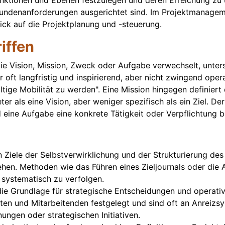
Funktionen und Ebenen festzulegen und deren Erreichung zu
n Kundenanforderungen ausgerichtet sind. Im Projektmanagem
lick auf die Projektplanung und -steuerung.
iffen
e Vision, Mission, Zweck oder Aufgabe verwechselt, unters
 oft langfristig und inspirierend, aber nicht zwingend opera
ltige Mobilität zu werden". Eine Mission hingegen definie
eter als eine Vision, aber weniger spezifisch als ein Ziel.
eine Aufgabe eine konkrete Tätigkeit oder Verpflichtung bes
 Ziele der Selbstverwirklichung und der Strukturierung des
ziehen. Methoden wie das Führen eines Zieljournals oder 
e systematisch zu verfolgen.
die Grundlage für strategische Entscheidungen und operati
en und Mitarbeitenden festgelegt und sind oft an Anreizs
ungen oder strategischen Initiativen.