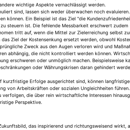
 andere wichtige Aspekte vernachlässigt werden.
muliert sind, lassen sich weder überwachen noch evaluieren.
können. Ein Beispiel ist das Ziel "die Kundenzufriedenhei
 steuern ist. Die fehlende Messbarkeit erschwert zudem 
men tritt auf, wenn die Mittel zur Zielerreichung selbst z
as Ziel der Kostensenkung ersetzt werden, obwohl Kostens
 ursprüngliche Zweck aus den Augen verloren wird und Maßn
ren abhängig, die nicht kontrolliert werden können. Wirtsch
hung erschweren oder unmöglich machen. Beispielsweise ka
schränkungen oder Währungskrisen daran gehindert werden.
uf kurzfristige Erfolge ausgerichtet sind, können langfristi
 von Arbeitskräften oder sozialen Ungleichheiten führen
u verfolgen, die über rein wirtschaftliche Interessen hina
istige Perspektive.
es Zukunftsbild, das inspirierend und richtungsweisend wirkt,