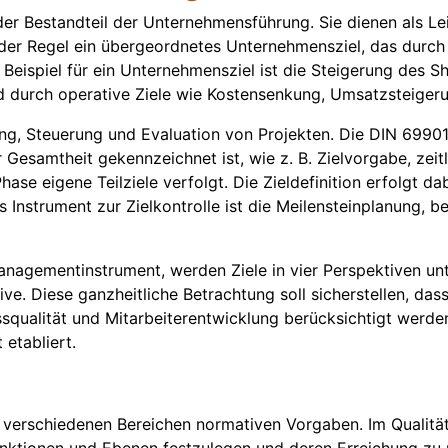
der Bestandteil der Unternehmensführung. Sie dienen als Lei
 Regel ein übergeordnetes Unternehmensziel, das durch fu
s Beispiel für ein Unternehmensziel ist die Steigerung des 
rd durch operative Ziele wie Kostensenkung, Umsatzsteiger
ng, Steuerung und Evaluation von Projekten. Die DIN 69901 d
Gesamtheit gekennzeichnet ist, wie z. B. Zielvorgabe, zeitl
hase eigene Teilziele verfolgt. Die Zieldefinition erfolgt d
s Instrument zur Zielkontrolle ist die Meilensteinplanung, b
nagementinstrument, werden Ziele in vier Perspektiven unte
. Diese ganzheitliche Betrachtung soll sicherstellen, dass 
squalität und Mitarbeiterentwicklung berücksichtigt werde
 etabliert.
n verschiedenen Bereichen normativen Vorgaben. Im Qualit