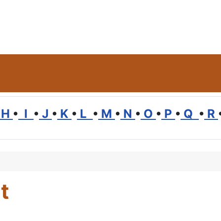
H
•
I
•
J
•
K
•
L
•
M
•
N
•
O
•
P
•
Q
•
R
t