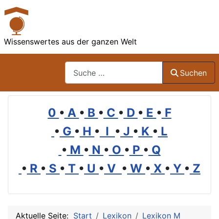
Wissenswertes aus der ganzen Welt
Suchen
Suchen
0
•
A
•
B
•
C
•
D
•
E
•
F
•
G
•
H
•
I
•
J
•
K
•
L
•
M
•
N
•
O
•
P
•
Q
•
R
•
S
•
T
•
U
•
V
•
W
•
X
•
Y
•
Z
Aktuelle Seite:
Start
Lexikon
Lexikon M