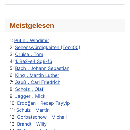
Meistgelesen
1:
Putin，Wladimir
2:
Sehenswürdigkeiten (Top100)
3:
Cruise，Tom
4:
1. Be2-e4 Sg8-f6
5:
Bach，Johann Sebastian
6:
King，Martin Luther
7:
Gauß，Carl Friedrich
8:
Scholz，Olaf
9:
Jagger，Mick
10:
Erdoğan，Recep Tayyip
11:
Schulz，Martin
12:
Gorbatschow，Michail
13:
Brandt，Willy