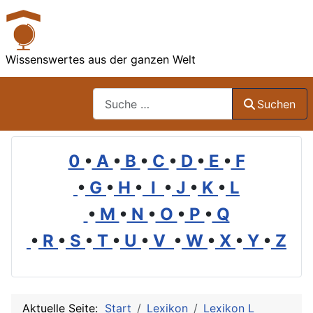
Wissenswertes aus der ganzen Welt
Suchen
Suchen
0
•
A
•
B
•
C
•
D
•
E
•
F
•
G
•
H
•
I
•
J
•
K
•
L
•
M
•
N
•
O
•
P
•
Q
•
R
•
S
•
T
•
U
•
V
•
W
•
X
•
Y
•
Z
Aktuelle Seite:
Start
Lexikon
Lexikon L