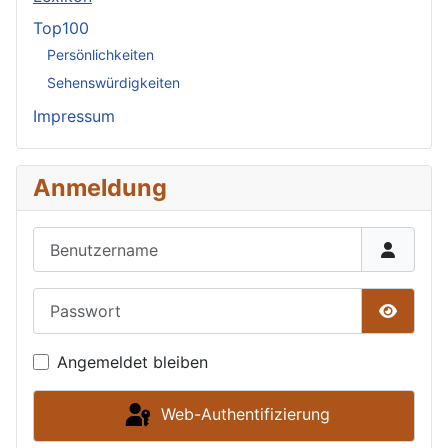
Top100
Persönlichkeiten
Sehenswürdigkeiten
Impressum
Anmeldung
Benutzername
Passwort
Passwor
Angemeldet bleiben
Web-Authentifizierung