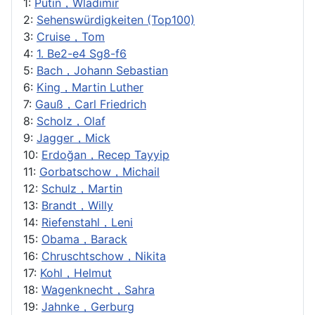
1:
Putin，Wladimir
2:
Sehenswürdigkeiten (Top100)
3:
Cruise，Tom
4:
1. Be2-e4 Sg8-f6
5:
Bach，Johann Sebastian
6:
King，Martin Luther
7:
Gauß，Carl Friedrich
8:
Scholz，Olaf
9:
Jagger，Mick
10:
Erdoğan，Recep Tayyip
11:
Gorbatschow，Michail
12:
Schulz，Martin
13:
Brandt，Willy
14:
Riefenstahl，Leni
15:
Obama，Barack
16:
Chruschtschow，Nikita
17:
Kohl，Helmut
18:
Wagenknecht，Sahra
19:
Jahnke，Gerburg