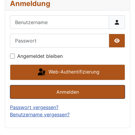
Anmeldung
Benutzername
Passwort
Passwor
Angemeldet bleiben
Web-Authentifizierung
Anmelden
Passwort vergessen?
Benutzername vergessen?