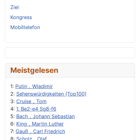
Ziel
Kongress
Mobiltelefon
Meistgelesen
1:
Putin，Wladimir
2:
Sehenswürdigkeiten (Top100)
3:
Cruise，Tom
4:
1. Be2-e4 Sg8-f6
5:
Bach，Johann Sebastian
6:
King，Martin Luther
7:
Gauß，Carl Friedrich
8:
Scholz，Olaf