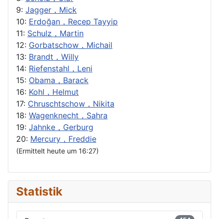
9:
Jagger，Mick
10:
Erdoğan，Recep Tayyip
11:
Schulz，Martin
12:
Gorbatschow，Michail
13:
Brandt，Willy
14:
Riefenstahl，Leni
15:
Obama，Barack
16:
Kohl，Helmut
17:
Chruschtschow，Nikita
18:
Wagenknecht，Sahra
19:
Jahnke，Gerburg
20:
Mercury，Freddie
(Ermittelt heute um 16:27)
Statistik