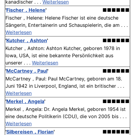
kanadischer . . .
Weiterlesen
'
Fischer，Helene
'
■■■■■■
Fischer，Helene: Helene Fischer ist eine deutsche
Sängerin, Entertainerin und Schauspielerin, die am . . .
Weiterlesen
'
Kutcher，Ashton
'
■■■■■■
Kutcher，Ashton: Ashton Kutcher, geboren 1978 in
Iowa, USA, ist eine bekannte Persönlichkeit aus
unserer . . .
Weiterlesen
'
McCartney，Paul
'
■■■■■■
McCartney，Paul: Paul McCartney, geboren am 18.
Juni 1942 in Liverpool, England, ist ein britischer . . .
Weiterlesen
'
Merkel，Angela
'
■■■■■■
Merkel，Angela: Dr. Angela Merkel, geboren 1954 ist
eine deutsche Politikerin (CDU), die von 2005 bis . . .
Weiterlesen
'
Silbereisen，Florian
'
■■■■■■