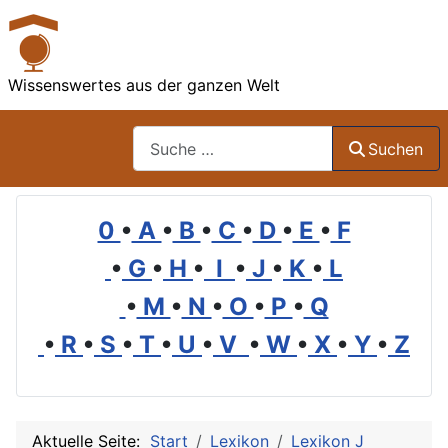
Wissenswertes aus der ganzen Welt
Suchen
Suchen
0
•
A
•
B
•
C
•
D
•
E
•
F
•
G
•
H
•
I
•
J
•
K
•
L
•
M
•
N
•
O
•
P
•
Q
•
R
•
S
•
T
•
U
•
V
•
W
•
X
•
Y
•
Z
Aktuelle Seite:
Start
Lexikon
Lexikon J