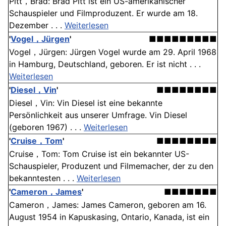
Pitt，Brad: Brad Pitt ist ein US-amerikanischer
Schauspieler und Filmproduzent. Er wurde am 18.
Dezember . . .
Weiterlesen
'
Vogel，Jürgen
'
■■■■■■■■■
Vogel，Jürgen: Jürgen Vogel wurde am 29. April 1968
in Hamburg, Deutschland, geboren. Er ist nicht . . .
Weiterlesen
'
Diesel，Vin
'
■■■■■■■■
Diesel，Vin: Vin Diesel ist eine bekannte
Persönlichkeit aus unserer Umfrage. Vin Diesel
(geboren 1967) . . .
Weiterlesen
'
Cruise，Tom
'
■■■■■■■■
Cruise，Tom: Tom Cruise ist ein bekannter US-
Schauspieler, Produzent und Filmemacher, der zu den
bekanntesten . . .
Weiterlesen
'
Cameron，James
'
■■■■■■■
Cameron，James: James Cameron, geboren am 16.
August 1954 in Kapuskasing, Ontario, Kanada, ist ein