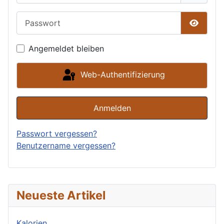
Passwort
Passwor
Angemeldet bleiben
Web-Authentifizierung
Anmelden
Passwort vergessen?
Benutzername vergessen?
Neueste Artikel
Kalorien