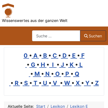
Wissenswertes aus der ganzen Welt
Suchen
Suchen
0
•
A
•
B
•
C
•
D
•
E
•
F
•
G
•
H
•
I
•
J
•
K
•
L
•
M
•
N
•
O
•
P
•
Q
•
R
•
S
•
T
•
U
•
V
•
W
•
X
•
Y
•
Z
Aktuelle Seite:
Start
Lexikon
Lexikon E