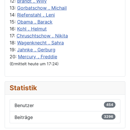
12:
Brandt，Willy
13:
Gorbatschow，Michail
14:
Riefenstahl，Leni
15:
Obama，Barack
16:
Kohl，Helmut
17:
Chruschtschow，Nikita
18:
Wagenknecht，Sahra
19:
Jahnke，Gerburg
20:
Mercury，Freddie
(Ermittelt heute um 17:24)
Statistik
Benutzer
454
Beiträge
3296