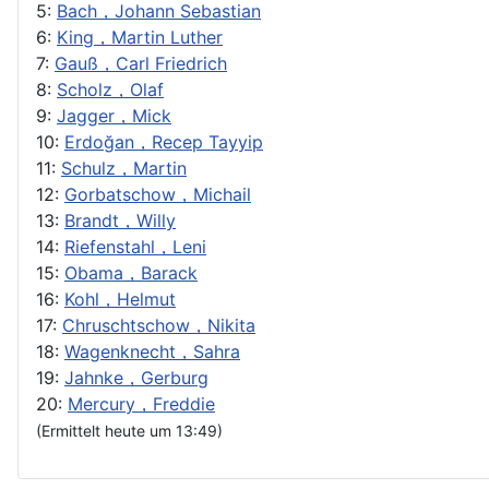
5:
Bach，Johann Sebastian
6:
King，Martin Luther
7:
Gauß，Carl Friedrich
8:
Scholz，Olaf
9:
Jagger，Mick
10:
Erdoğan，Recep Tayyip
11:
Schulz，Martin
12:
Gorbatschow，Michail
13:
Brandt，Willy
14:
Riefenstahl，Leni
15:
Obama，Barack
16:
Kohl，Helmut
17:
Chruschtschow，Nikita
18:
Wagenknecht，Sahra
19:
Jahnke，Gerburg
20:
Mercury，Freddie
(Ermittelt heute um 13:49)