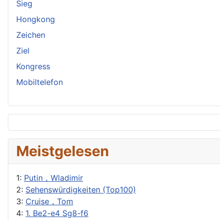
Sieg
Hongkong
Zeichen
Ziel
Kongress
Mobiltelefon
Meistgelesen
1:
Putin，Wladimir
2:
Sehenswürdigkeiten (Top100)
3:
Cruise，Tom
4:
1. Be2-e4 Sg8-f6