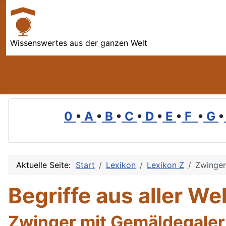
Wissenswertes aus der ganzen Welt
0
•
A
•
B
•
C
•
D
•
E
•
F
•
G
•
Aktuelle Seite:
Start
Lexikon
Lexikon Z
Zwinger
Begriffe aus aller Wel
Zwinger mit Gemäldegaleri