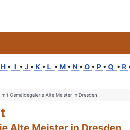
H
•
I
•
J
•
K
•
L
•
M
•
N
•
O
•
P
•
Q
•
R
 mit Gemäldegalerie Alte Meister in Dresden
t
e Alte Meister in Dresden