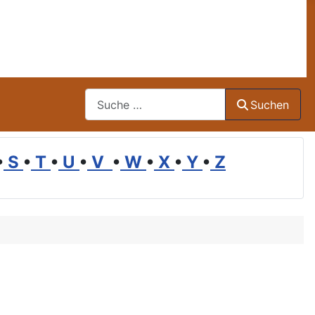
Suchen
Suchen
•
S
•
T
•
U
•
V
•
W
•
X
•
Y
•
Z