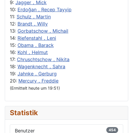
9:
Jagger，Mick
10:
Erdoğan，Recep Tayyip
11:
Schulz，Martin
12:
Brandt，Willy
13:
Gorbatschow，Michail
14:
Riefenstahl，Leni
15:
Obama，Barack
16:
Kohl，Helmut
17:
Chruschtschow，Nikita
18:
Wagenknecht，Sahra
19:
Jahnke，Gerburg
20:
Mercury，Freddie
(Ermittelt heute um 19:51)
Statistik
Benutzer
454