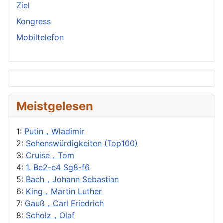
Ziel
Kongress
Mobiltelefon
Meistgelesen
1:
Putin，Wladimir
2:
Sehenswürdigkeiten (Top100)
3:
Cruise，Tom
4:
1. Be2-e4 Sg8-f6
5:
Bach，Johann Sebastian
6:
King，Martin Luther
7:
Gauß，Carl Friedrich
8:
Scholz，Olaf