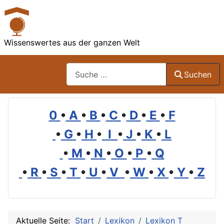
Wissenswertes aus der ganzen Welt
Suchen
Suchen
0
•
A
•
B
•
C
•
D
•
E
•
F
•
G
•
H
•
I
•
J
•
K
•
L
•
M
•
N
•
O
•
P
•
Q
•
R
•
S
•
T
•
U
•
V
•
W
•
X
•
Y
•
Z
Aktuelle Seite:
Start
Lexikon
Lexikon T