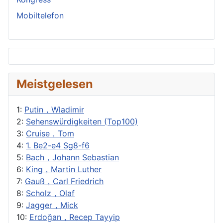
Mobiltelefon
Meistgelesen
1:
Putin，Wladimir
2:
Sehenswürdigkeiten (Top100)
3:
Cruise，Tom
4:
1. Be2-e4 Sg8-f6
5:
Bach，Johann Sebastian
6:
King，Martin Luther
7:
Gauß，Carl Friedrich
8:
Scholz，Olaf
9:
Jagger，Mick
10:
Erdoğan，Recep Tayyip