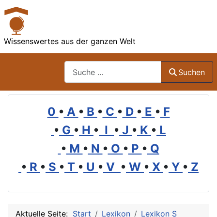
Wissenswertes aus der ganzen Welt
Suchen
Suchen
0
•
A
•
B
•
C
•
D
•
E
•
F
•
G
•
H
•
I
•
J
•
K
•
L
•
M
•
N
•
O
•
P
•
Q
•
R
•
S
•
T
•
U
•
V
•
W
•
X
•
Y
•
Z
Aktuelle Seite:
Start
Lexikon
Lexikon S