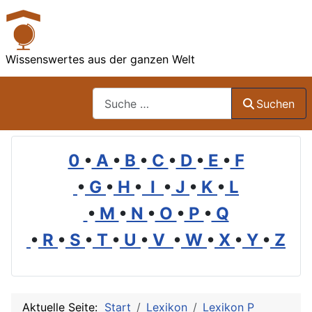
Wissenswertes aus der ganzen Welt
Suchen
Suchen
0
•
A
•
B
•
C
•
D
•
E
•
F
•
G
•
H
•
I
•
J
•
K
•
L
•
M
•
N
•
O
•
P
•
Q
•
R
•
S
•
T
•
U
•
V
•
W
•
X
•
Y
•
Z
Aktuelle Seite:
Start
Lexikon
Lexikon P