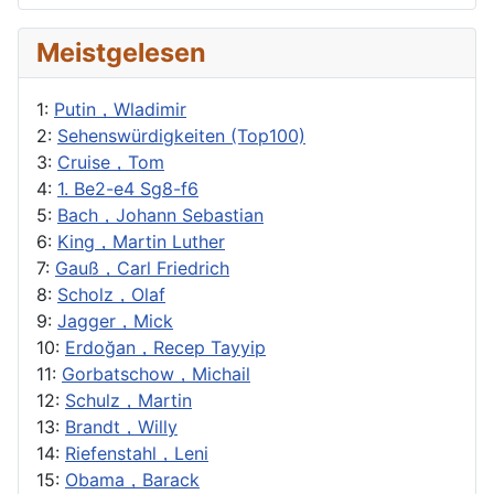
Meistgelesen
1:
Putin，Wladimir
2:
Sehenswürdigkeiten (Top100)
3:
Cruise，Tom
4:
1. Be2-e4 Sg8-f6
5:
Bach，Johann Sebastian
6:
King，Martin Luther
7:
Gauß，Carl Friedrich
8:
Scholz，Olaf
9:
Jagger，Mick
10:
Erdoğan，Recep Tayyip
11:
Gorbatschow，Michail
12:
Schulz，Martin
13:
Brandt，Willy
14:
Riefenstahl，Leni
15:
Obama，Barack