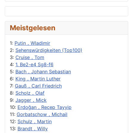
Meistgelesen
1:
Putin，Wladimir
2:
Sehenswürdigkeiten (Top100)
3:
Cruise，Tom
4:
1. Be2-e4 Sg8-f6
5:
Bach，Johann Sebastian
6:
King，Martin Luther
7:
Gauß，Carl Friedrich
8:
Scholz，Olaf
9:
Jagger，Mick
10:
Erdoğan，Recep Tayyip
11:
Gorbatschow，Michail
12:
Schulz，Martin
13:
Brandt，Willy