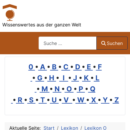
Wissenswertes aus der ganzen Welt
Suchen
Suchen
0
•
A
•
B
•
C
•
D
•
E
•
F
•
G
•
H
•
I
•
J
•
K
•
L
•
M
•
N
•
O
•
P
•
Q
•
R
•
S
•
T
•
U
•
V
•
W
•
X
•
Y
•
Z
Aktuelle Seite:
Start
Lexikon
Lexikon O