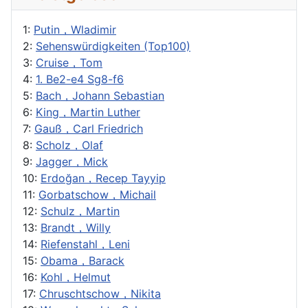
1:
Putin，Wladimir
2:
Sehenswürdigkeiten (Top100)
3:
Cruise，Tom
4:
1. Be2-e4 Sg8-f6
5:
Bach，Johann Sebastian
6:
King，Martin Luther
7:
Gauß，Carl Friedrich
8:
Scholz，Olaf
9:
Jagger，Mick
10:
Erdoğan，Recep Tayyip
11:
Gorbatschow，Michail
12:
Schulz，Martin
13:
Brandt，Willy
14:
Riefenstahl，Leni
15:
Obama，Barack
16:
Kohl，Helmut
17:
Chruschtschow，Nikita