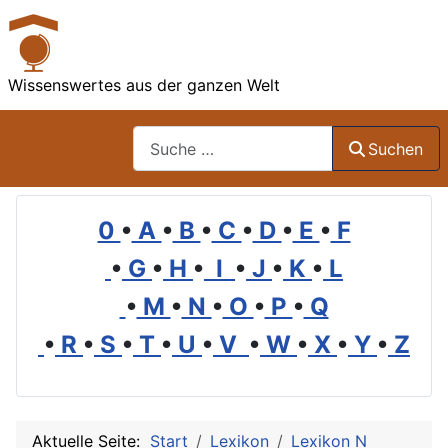
Wissenswertes aus der ganzen Welt
Suchen
Suchen
0
•
A
•
B
•
C
•
D
•
E
•
F
•
G
•
H
•
I
•
J
•
K
•
L
•
M
•
N
•
O
•
P
•
Q
•
R
•
S
•
T
•
U
•
V
•
W
•
X
•
Y
•
Z
Aktuelle Seite:
Start
Lexikon
Lexikon N