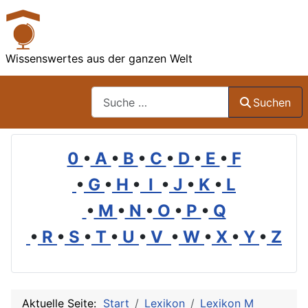
Wissenswertes aus der ganzen Welt
Suchen
Suchen
0
•
A
•
B
•
C
•
D
•
E
•
F
•
G
•
H
•
I
•
J
•
K
•
L
•
M
•
N
•
O
•
P
•
Q
•
R
•
S
•
T
•
U
•
V
•
W
•
X
•
Y
•
Z
Aktuelle Seite:
Start
Lexikon
Lexikon M