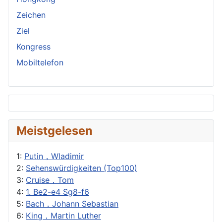
Zeichen
Ziel
Kongress
Mobiltelefon
Meistgelesen
1:
Putin，Wladimir
2:
Sehenswürdigkeiten (Top100)
3:
Cruise，Tom
4:
1. Be2-e4 Sg8-f6
5:
Bach，Johann Sebastian
6:
King，Martin Luther