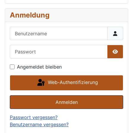
Anmeldung
Benutzername
Passwort
Passwor
Angemeldet bleiben
Web-Authentifizierung
Anmelden
Passwort vergessen?
Benutzername vergessen?