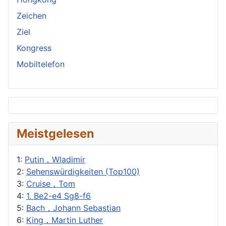
Zeichen
Ziel
Kongress
Mobiltelefon
Meistgelesen
1:
Putin，Wladimir
2:
Sehenswürdigkeiten (Top100)
3:
Cruise，Tom
4:
1. Be2-e4 Sg8-f6
5:
Bach，Johann Sebastian
6:
King，Martin Luther