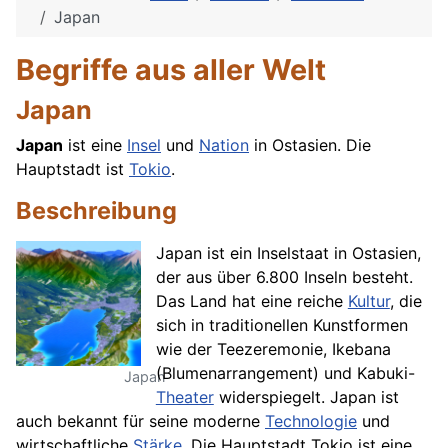
Japan
Begriffe aus aller Welt
Japan
Japan
ist eine
Insel
und
Nation
in Ostasien. Die
Hauptstadt ist
Tokio
.
Beschreibung
Japan ist ein Inselstaat in Ostasien,
der aus über 6.800 Inseln besteht.
Das Land hat eine reiche
Kultur
, die
sich in traditionellen Kunstformen
wie der Teezeremonie, Ikebana
(Blumenarrangement) und Kabuki-
Japan
Theater
widerspiegelt. Japan ist
auch bekannt für seine moderne
Technologie
und
wirtschaftliche
Stärke
. Die Hauptstadt Tokio ist eine