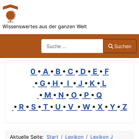
Wissenswertes aus der ganzen Welt
Suchen
Suchen
0
•
A
•
B
•
C
•
D
•
E
•
F
•
G
•
H
•
I
•
J
•
K
•
L
•
M
•
N
•
O
•
P
•
Q
•
R
•
S
•
T
•
U
•
V
•
W
•
X
•
Y
•
Z
Aktuelle Seite:
Start
Lexikon
Lexikon J