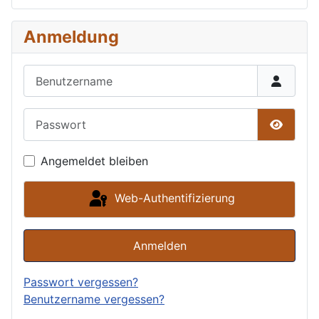
Anmeldung
Benutzername
Passwort
Passwor
Angemeldet bleiben
Web-Authentifizierung
Anmelden
Passwort vergessen?
Benutzername vergessen?