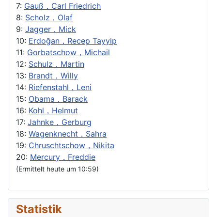
7:
Gauß，Carl Friedrich
8:
Scholz，Olaf
9:
Jagger，Mick
10:
Erdoğan，Recep Tayyip
11:
Gorbatschow，Michail
12:
Schulz，Martin
13:
Brandt，Willy
14:
Riefenstahl，Leni
15:
Obama，Barack
16:
Kohl，Helmut
17:
Jahnke，Gerburg
18:
Wagenknecht，Sahra
19:
Chruschtschow，Nikita
20:
Mercury，Freddie
(Ermittelt heute um 10:59)
Statistik