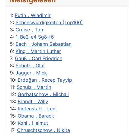
1:
Putin，Wladimir
2:
Sehenswürdigkeiten (Top100)
3:
Cruise，Tom
4:
1. Be2-e4 Sg8-f6
5:
Bach，Johann Sebastian
6:
King，Martin Luther
7:
Gauß，Carl Friedrich
8:
Scholz，Olaf
9:
Jagger，Mick
10:
Erdoğan，Recep Tayyip
11:
Schulz，Martin
12:
Gorbatschow，Michail
13:
Brandt，Willy
14:
Riefenstahl，Leni
15:
Obama，Barack
16:
Kohl，Helmut
17:
Chruschtschow，Nikita