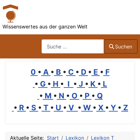
Wissenswertes aus der ganzen Welt
Suchen
Suchen
0
•
A
•
B
•
C
•
D
•
E
•
F
•
G
•
H
•
I
•
J
•
K
•
L
•
M
•
N
•
O
•
P
•
Q
•
R
•
S
•
T
•
U
•
V
•
W
•
X
•
Y
•
Z
Aktuelle Seite:
Start
Lexikon
Lexikon T