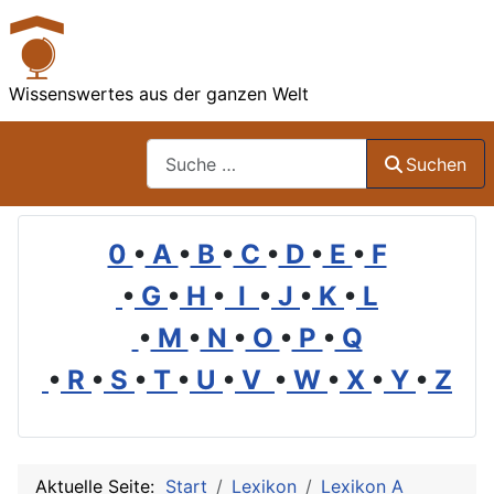
Wissenswertes aus der ganzen Welt
Suchen
Suchen
0
•
A
•
B
•
C
•
D
•
E
•
F
•
G
•
H
•
I
•
J
•
K
•
L
•
M
•
N
•
O
•
P
•
Q
•
R
•
S
•
T
•
U
•
V
•
W
•
X
•
Y
•
Z
Aktuelle Seite:
Start
Lexikon
Lexikon A