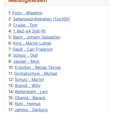
1:
Putin，Wladimir
2:
Sehenswürdigkeiten (Top100)
3:
Cruise，Tom
4:
1. Be2-e4 Sg8-f6
5:
Bach，Johann Sebastian
6:
King，Martin Luther
7:
Gauß，Carl Friedrich
8:
Scholz，Olaf
9:
Jagger，Mick
10:
Erdoğan，Recep Tayyip
11:
Gorbatschow，Michail
12:
Schulz，Martin
13:
Brandt，Willy
14:
Riefenstahl，Leni
15:
Obama，Barack
16:
Kohl，Helmut
17:
Jahnke，Gerburg