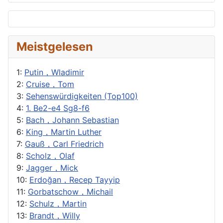
Meistgelesen
1:
Putin，Wladimir
2:
Cruise，Tom
3:
Sehenswürdigkeiten (Top100)
4:
1. Be2-e4 Sg8-f6
5:
Bach，Johann Sebastian
6:
King，Martin Luther
7:
Gauß，Carl Friedrich
8:
Scholz，Olaf
9:
Jagger，Mick
10:
Erdoğan，Recep Tayyip
11:
Gorbatschow，Michail
12:
Schulz，Martin
13:
Brandt，Willy