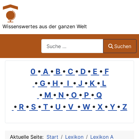
Wissenswertes aus der ganzen Welt
Suchen
Suchen
0
•
A
•
B
•
C
•
D
•
E
•
F
•
G
•
H
•
I
•
J
•
K
•
L
•
M
•
N
•
O
•
P
•
Q
•
R
•
S
•
T
•
U
•
V
•
W
•
X
•
Y
•
Z
Aktuelle Seite:
Start
Lexikon
Lexikon A