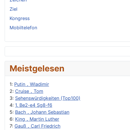
Ziel
Kongress
Mobiltelefon
Meistgelesen
1:
Putin，Wladimir
2:
Cruise，Tom
3:
Sehenswürdigkeiten (Top100)
4:
1. Be2-e4 Sg8-f6
5:
Bach，Johann Sebastian
6:
King，Martin Luther
7:
Gauß，Carl Friedrich