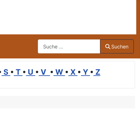
Suchen
Suchen
•
S
•
T
•
U
•
V
•
W
•
X
•
Y
•
Z