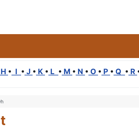
H
•
I
•
J
•
K
•
L
•
M
•
N
•
O
•
P
•
Q
•
R
Oh
t