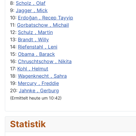
8:
Scholz，Olaf
9:
Jagger，Mick
10:
Erdoğan，Recep Tayyip
11:
Gorbatschow，Michail
12:
Schulz，Martin
13:
Brandt，Willy
14:
Riefenstahl，Leni
15:
Obama，Barack
16:
Chruschtschow，Nikita
17:
Kohl，Helmut
18:
Wagenknecht，Sahra
19:
Mercury，Freddie
20:
Jahnke，Gerburg
(Ermittelt heute um 10:42)
Statistik