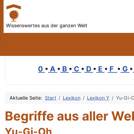
Wissenswertes aus der ganzen Welt
0
•
A
•
B
•
C
•
D
•
E
•
F
•
G
•
Aktuelle Seite:
Start
Lexikon
Lexikon Y
Yu-Gi-
Begriffe aus aller Wel
Yu-Gi-Oh