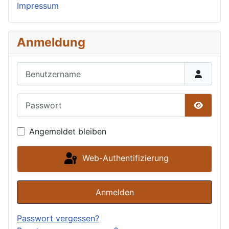
Impressum
Anmeldung
Benutzername
Passwort
Passwor
Angemeldet bleiben
Web-Authentifizierung
Anmelden
Passwort vergessen?