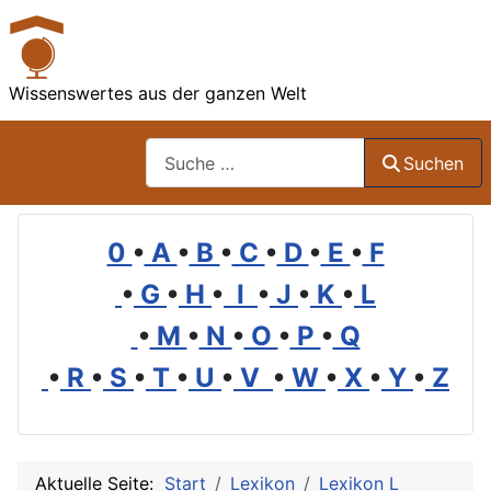
Wissenswertes aus der ganzen Welt
Suchen
Suchen
0
•
A
•
B
•
C
•
D
•
E
•
F
•
G
•
H
•
I
•
J
•
K
•
L
•
M
•
N
•
O
•
P
•
Q
•
R
•
S
•
T
•
U
•
V
•
W
•
X
•
Y
•
Z
Aktuelle Seite:
Start
Lexikon
Lexikon L