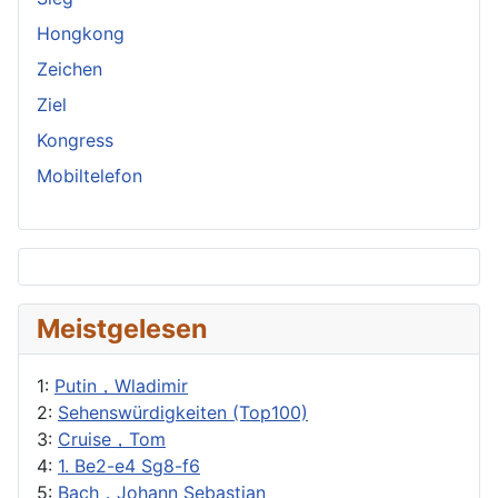
Hongkong
Zeichen
Ziel
Kongress
Mobiltelefon
Meistgelesen
1:
Putin，Wladimir
2:
Sehenswürdigkeiten (Top100)
3:
Cruise，Tom
4:
1. Be2-e4 Sg8-f6
5:
Bach，Johann Sebastian