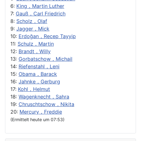
6:
King，Martin Luther
7:
Gauß，Carl Friedrich
8:
Scholz，Olaf
9:
Jagger，Mick
10:
Erdoğan，Recep Tayyip
11:
Schulz，Martin
12:
Brandt，Willy
13:
Gorbatschow，Michail
14:
Riefenstahl，Leni
15:
Obama，Barack
16:
Jahnke，Gerburg
17:
Kohl，Helmut
18:
Wagenknecht，Sahra
19:
Chruschtschow，Nikita
20:
Mercury，Freddie
(Ermittelt heute um 07:53)