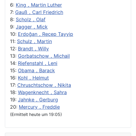
6:
King，Martin Luther
7:
Gauß，Carl Friedrich
8:
Scholz，Olaf
9:
Jagger，Mick
10:
Erdoğan，Recep Tayyip
11:
Schulz，Martin
12:
Brandt，Willy
13:
Gorbatschow，Michail
14:
Riefenstahl，Leni
15:
Obama，Barack
16:
Kohl，Helmut
17:
Chruschtschow，Nikita
18:
Wagenknecht，Sahra
19:
Jahnke，Gerburg
20:
Mercury，Freddie
(Ermittelt heute um 19:05)