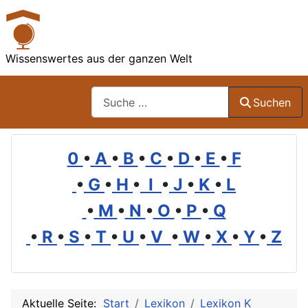
Wissenswertes aus der ganzen Welt
Suchen
Suchen
0
•
A
•
B
•
C
•
D
•
E
•
F
•
G
•
H
•
I
•
J
•
K
•
L
•
M
•
N
•
O
•
P
•
Q
•
R
•
S
•
T
•
U
•
V
•
W
•
X
•
Y
•
Z
Aktuelle Seite:
Start
Lexikon
Lexikon K