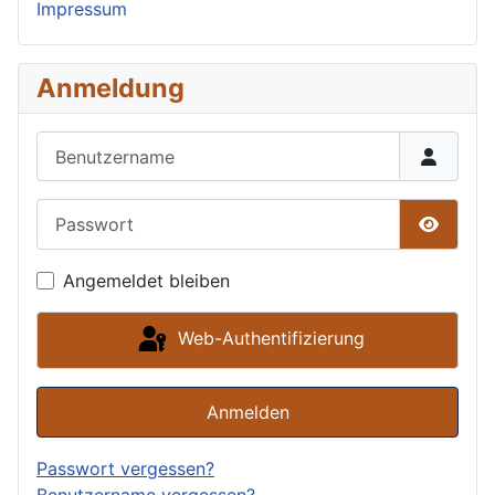
Impressum
Anmeldung
Benutzername
Passwort
Passwor
Angemeldet bleiben
Web-Authentifizierung
Anmelden
Passwort vergessen?
Benutzername vergessen?