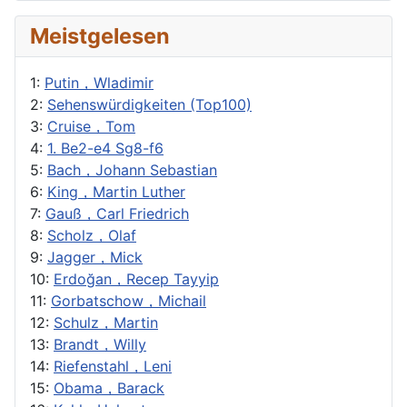
Meistgelesen
1:
Putin，Wladimir
2:
Sehenswürdigkeiten (Top100)
3:
Cruise，Tom
4:
1. Be2-e4 Sg8-f6
5:
Bach，Johann Sebastian
6:
King，Martin Luther
7:
Gauß，Carl Friedrich
8:
Scholz，Olaf
9:
Jagger，Mick
10:
Erdoğan，Recep Tayyip
11:
Gorbatschow，Michail
12:
Schulz，Martin
13:
Brandt，Willy
14:
Riefenstahl，Leni
15:
Obama，Barack