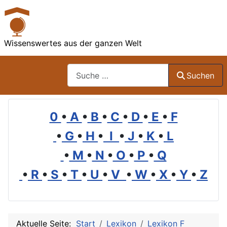
Wissenswertes aus der ganzen Welt
Suchen
Suchen
0
•
A
•
B
•
C
•
D
•
E
•
F
•
G
•
H
•
I
•
J
•
K
•
L
•
M
•
N
•
O
•
P
•
Q
•
R
•
S
•
T
•
U
•
V
•
W
•
X
•
Y
•
Z
Aktuelle Seite:
Start
Lexikon
Lexikon F