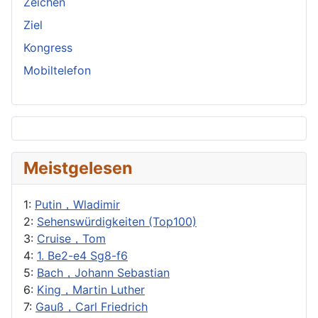
Zeichen
Ziel
Kongress
Mobiltelefon
Meistgelesen
1:
Putin，Wladimir
2:
Sehenswürdigkeiten (Top100)
3:
Cruise，Tom
4:
1. Be2-e4 Sg8-f6
5:
Bach，Johann Sebastian
6:
King，Martin Luther
7:
Gauß，Carl Friedrich