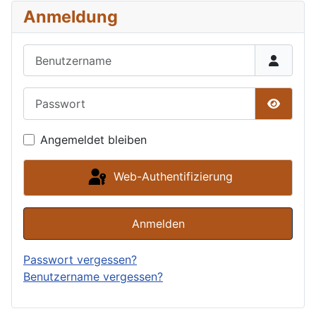
Anmeldung
Benutzername
Passwort
Passwor
Angemeldet bleiben
Web-Authentifizierung
Anmelden
Passwort vergessen?
Benutzername vergessen?