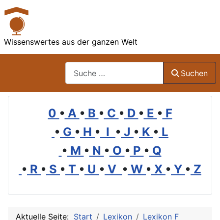
Wissenswertes aus der ganzen Welt
Suchen
Suchen
0
•
A
•
B
•
C
•
D
•
E
•
F
•
G
•
H
•
I
•
J
•
K
•
L
•
M
•
N
•
O
•
P
•
Q
•
R
•
S
•
T
•
U
•
V
•
W
•
X
•
Y
•
Z
Aktuelle Seite:
Start
Lexikon
Lexikon F