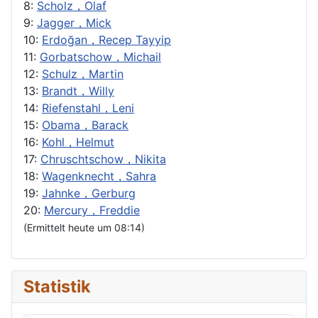
8:
Scholz，Olaf
9:
Jagger，Mick
10:
Erdoğan，Recep Tayyip
11:
Gorbatschow，Michail
12:
Schulz，Martin
13:
Brandt，Willy
14:
Riefenstahl，Leni
15:
Obama，Barack
16:
Kohl，Helmut
17:
Chruschtschow，Nikita
18:
Wagenknecht，Sahra
19:
Jahnke，Gerburg
20:
Mercury，Freddie
(Ermittelt heute um 08:14)
Statistik